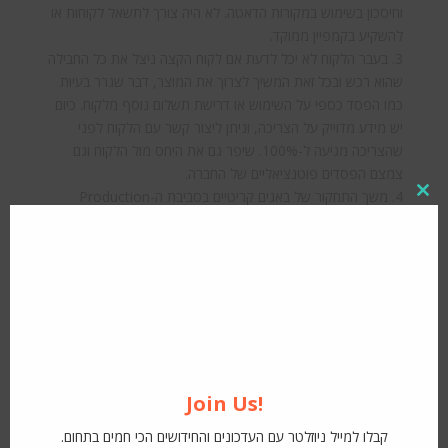
וחיסכון בשימוש במקורות הדאטה. לא היה צורך לתשאל לקוחות או
להשקיע בקמפיין ממוקד.
3. בעבר הלקוח לא יכל לדעת אם לקוח הקצה ניצל את כל החבילה
שהוא רכש ובכל זאת המשיך לצרוך את המוצר, דבר שגרר בעיות
כמו הפסד כספי על השימוש או דרישת תשלום נוסף מלקוח. כיום
יש מידע מדוייק על הצריכה, וניתן ליצור קשר עם הלקוח לפני
שהצריכה מגיעה ל-100%. שיפר גם את היחס מול הלקוח וגם
צמצם הפסדים פוטנציאליים של החברה.
4. משך התחקור של באגים קריטיים בסביבת ה-Production
Close
this
התקצר משמעותית – מימים לשעות ספורות, ואיפשר תגובה
modul
מהירה ואיכותית לבעיות.
5. חלה ירידה משמעותית בכמות הפניות לצוותי הפיתוח בבקשה
לקבלת מידע. המידע עכשיו נגיש בצורה קלה וידידותית למשתמש,
ללא תלות בתיווך של גורם טכני.
דוגמה לדשבורד מרכזי:
Join Us!
קבלו למייל ניוזלטר עם העדכונים והחידושים הכי חמים בתחום.