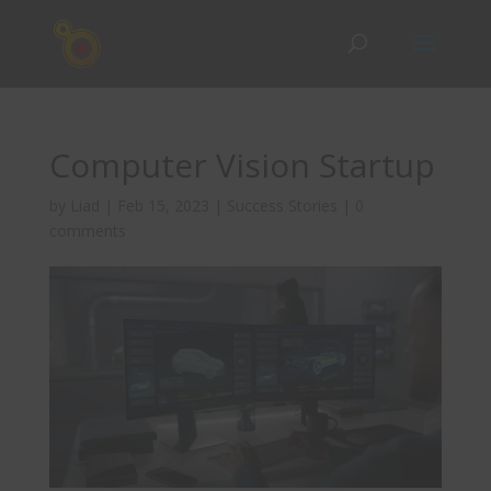
Computer Vision Startup
by
Liad
|
Feb 15, 2023
|
Success Stories
|
0
comments