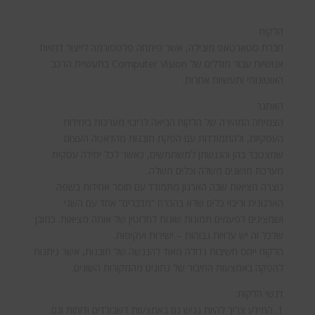
הלקוח
חברת סטארטאפ מובילה, אשר פיתחה פלטפורמה לייצור דמויות
אנושיות עבור מודלים של Computer Vision בתעשיית הרכב
האוטונומי ותעשיות אחרות.
האתגר
הצמיחה המהירה של הלקוח הביאה לריבוי מערכות ביחידות
העסקיות, ולהתמודדות עם הפקת תובנות מהדאטה העצום
שמצטבר בהן והנגשתן למשתמשים, כאשר לכל יחידה עסקית
מערכת מושגים משלה וכלים משלה.
נוצרה מציאות שבה הארגון מתמודד עם חוסר אחידות בשפה
הארגונית וריבוי כלים שלא בהכרח “מדברים” אחד עם השני
ושמציגים לפעמים תמונות שונות לחלוטין של אותה מציאות. כמובן
שלכל זה יש עלויות גבוהות – ישירות ועקיפות.
הלקוח ייחס חשיבות גדולה מאוד להנגשה של תובנות, אשר ניתנות
להפקה באמצעות החיבור של נתונים מהמקורות השונים.
דגשי הלקוח:
1. המידע צריך להיות נגיש גם באמצעות דשבורדים ודוחות וגם