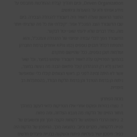
Driven Organization, וכיום תהליך קבלת ההחלטות מתבסס על
מידע אמיתי ולא על השערות וניחושים.
התוצר הראשון שעלה לאוויר היה דשבורד להנהלה הבכירה. ביום
שבו הדשבורד הוצג המנכ”ל אמר: “קיבלתי את כל מה שרציתי ויותר
מזה, כולל דברים שלא ידעתי שאני יכול לבקש”.
הדשבורד הפך לכלי עבודה יומיומי של ההנהלה והמנכ”ל, והוא
התפתח לכלול תכנים נוספים (כמו KPIs אחודים ברמת החברה)
ועולמות תוכן נוספים, ככל שהיישום מתקדם.
בהמשך הפרוייקט עלה לאוויר דשבורד שימוש במוצר, וכל שאר
הארגון (לא רק ההנהלה) קיבל פתאום הבנה מה נעשה במוצר,
אשר לא היתה זמינה לפני כן. ראשי הצוותים קיבלו כלי שמאפשר
ניתוח הן ברמת הטרנד והן ברמת הלקוח הבודד, בהסתכלות רב
מימדית.
בזכות הפתרון:
1. נוצרו בהירות ופוקוס אחרי אילו מטריקות כדאי לעקוב במהלך
מחזור החיים של הלקוח: מה מנבא הצלחה, ומה פחות.
2. ניתוח הרגלי השימוש של לקוחות הקצה חסך זמן ומשאבים של
פנייה ללקוחות, סקרים וכיוב’. כתוצאה מכך, החיסכון של הלקוח היה
כפול: חיסכון ישיר בעלויות פיתוח והשקעה בבניית פיצ’רים חדשים