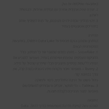
באמצעות שאילתות אד-הוק
2. יצירת שפה ארגונית אחידה עם הגדרות אחידות, והנגשתה
לארגון
3. זיהוי תהליכי עבודה ידניים והצפתם, על מנת להחליף אותם
בתהליכים אוטומטיים בעתיד
הפתרון
הפתרון שתוכנן והוקם מבוסס על Data Lake ו-DWH, באמצעות
הטכנולוגיות הבאים:
1. Snowflake – מחסן נתונים שמאגד את כל המידע, כולל
הלוגיקות העסקיות שפותחו ושיפותחו בעתיד. מאפשר להנגיש את
המידע ללקוחות פנימיים וחיצוניים מבלי שיידרש שכפול של מידע.
2. Rivery – מאפשר חיבור מקורות מידע מגוונים בצורה קלה, ואין
צורך בכתיבת קוד.
ניהול פשוט של הרצת התהליכים, ניטור ותחזוקה.
3. Tableau – כלי תחקור, אנליזה ודשבורדים למשתמשים.
מאפשר קיצור תהליכים לקבלת תובנות.
התוצאה
הארגון עשה קפיצת מדרגה משמעותית בדרך להיות Data-